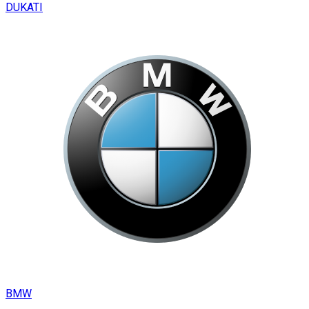
DUKATI
BMW