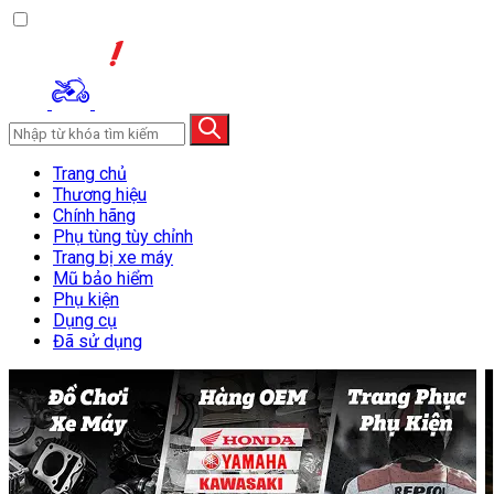
Trang chủ
Thương hiệu
Chính hãng
Phụ tùng tùy chỉnh
Trang bị xe máy
Mũ bảo hiểm
Phụ kiện
Dụng cụ
Đã sử dụng