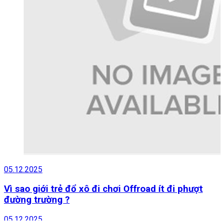
05.12.2025
Vì sao giới trẻ đổ xô đi chơi Offroad ít đi phượt
đường trường ?
05.12.2025